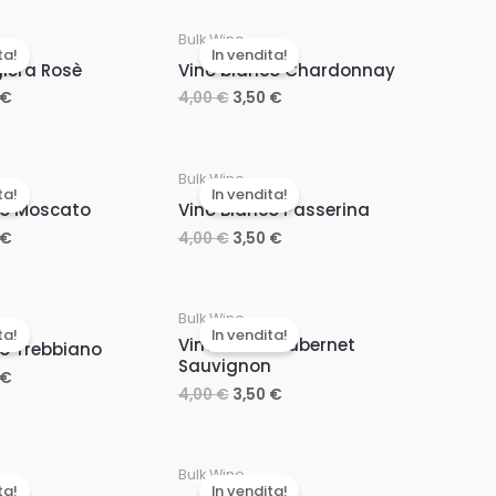
Bulk Wine
ta!
In vendita!
lera Rosè
Vino bianco Chardonnay
€
4,00
€
3,50
€
Bulk Wine
ta!
In vendita!
co Moscato
Vino Bianco Passerina
€
4,00
€
3,50
€
Bulk Wine
ta!
In vendita!
Vino rosso Cabernet
co Trebbiano
Sauvignon
€
4,00
€
3,50
€
Bulk Wine
ta!
In vendita!