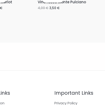
 Merlot
Vino rosso Monte Pulciano
€
4,00
€
3,50
€
Links
Important Links
ion
Privacy Policy