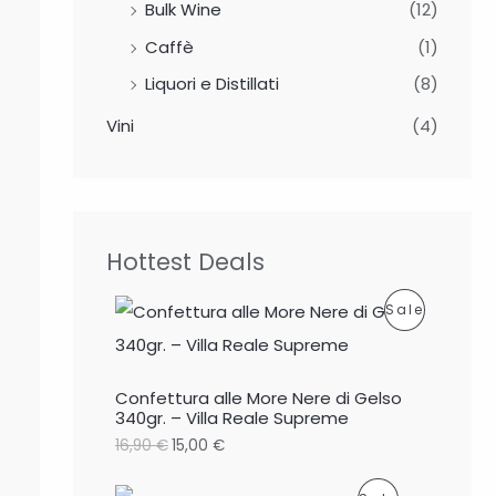
Bulk Wine
(12)
Caffè
(1)
Liquori e Distillati
(8)
Vini
(4)
Hottest Deals
P
Sale
R
O
Confettura alle More Nere di Gelso
340gr. – Villa Reale Supreme
D
16,90
€
15,00
€
U