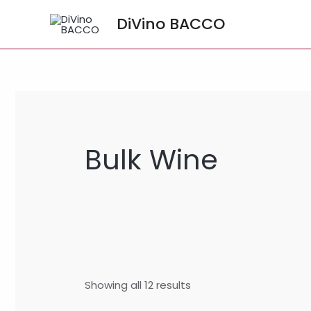
Vai
DiVino BACCO
al
contenuto
Bulk Wine
Showing all 12 results