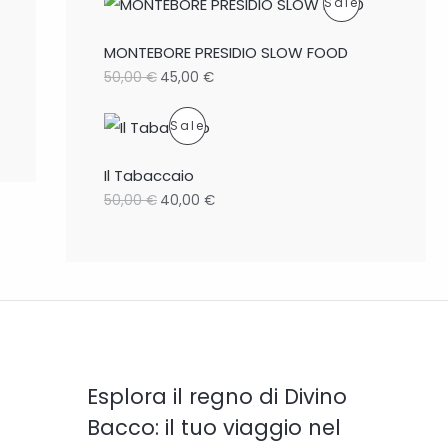
P
Sale
C
R
T
MONTEBORE PRESIDIO SLOW FOOD
O
50,00
€
45,00
€
O
D
N
P
Sale
U
S
R
Il Tabaccaio
C
A
O
50,00
€
40,00
€
T
L
D
O
E
U
N
C
S
T
A
O
Esplora il regno di Divino
L
N
Bacco: il tuo viaggio nel
E