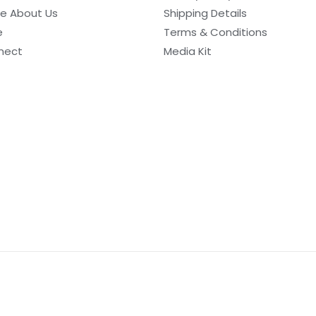
e About Us
Shipping Details
e
Terms & Conditions
nect
Media Kit