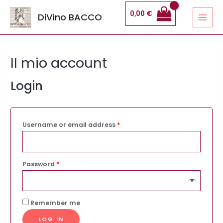
Vai
MAI
0,00
€
DiVino BACCO
al
MEN
contenuto
Il mio account
Login
Username or email address
*
Password
*
Remember me
LOG IN